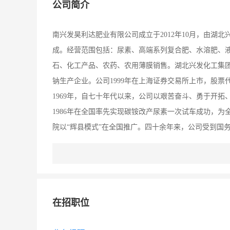
公司简介
南兴发昊利达肥业有限公司成立于2012年10月，由湖
成。经营范围包括：尿素、高端系列复合肥、水溶肥、
石、化工产品、农药、农用薄膜销售。湖北兴发化工集
钠生产企业。公司1999年在上海证券交易所上市，股票
1969年，自七十年代以来，公司以艰苦奋斗、勇于开
1986年在全国率先实现碳铵改产尿素一次试车成功，
院以“辉县模式”在全国推广。四十余年来，公司受到国务
标”、“国家测土配方施肥企业”、“国家免检产品”、“全
并先后通过了ISO9001国际质量管理体系认证和ISO1
肥成功上市，成为国内第一家拥有此项技术的大型复合
代，以保护环境、节约能源为己任，一如既往的坚持“以
在招职位
来”的经营理念，努力把河南兴发昊利达肥业有限公司
业。