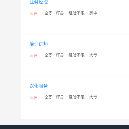
业务经理
/
全职
/
辉县
/
经验不限
/
高中
面议
培训讲师
/
全职
/
辉县
/
经验不限
/
大专
面议
农化服务
/
全职
/
辉县
/
经验不限
/
大专
面议