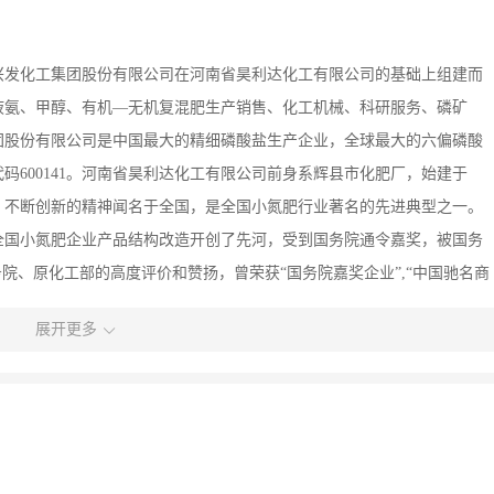
北兴发化工集团股份有限公司在河南省昊利达化工有限公司的基础上组建而
液氨、甲醇、有机—无机复混肥生产销售、化工机械、科研服务、磷矿
团股份有限公司是中国最大的精细磷酸盐生产企业，全球最大的六偏磷酸
代码600141。河南省昊利达化工有限公司前身系辉县市化肥厂，始建于
拓、不断创新的精神闻名于全国，是全国小氮肥行业著名的先进典型之一。
为全国小氮肥企业产品结构改造开创了先河，受到国务院通令嘉奖，被国务
院、原化工部的高度评价和赞扬，曾荣获“国务院嘉奖企业”,“中国驰名商
面质量管理奖”、“河南省名牌产品”、“河南省著名商标”等诸多荣誉称号。
展开更多
4001国际环境管理体系认证。2012年和西北农林科技大学研发的硫酸脲复合
肥生产企业。公司全面落实科学发展观，大力推进技术创新和产品升级换
质量求生存，以服务赢市场”的质量方针和“责任铸就品质、质量承载未
建设成为豫北地区最大的化肥生产基地，力争跨入全国化肥行业前三强企