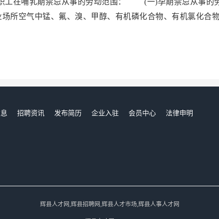
工在哺乳期禁忌从事的劳动范围： (一)孕期禁忌从事的
业场所空气中锰、氟、溴、甲醇、有机磷化合物、有机氯化合
信息
招聘资讯
发布简历
企业入驻
会员中心
法律申明
们
辉县人才网,辉县招聘网,辉县人才市场,辉县人事人才网