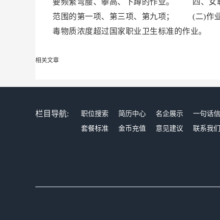
要频繁弯腰、攀高、下蹲的作业。 四、女职
范围的第一项、第三项、第九项； (二)作
毒物质浓度超过国家职业卫生标准的作业。
相关文章
栏目导航:
职位搜索
简历中心
名企展示
一句话
套餐标准
金币充值
意见建议
联系我