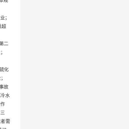
本规
业；
重超
：
第二
业；
：
硫化
业；
事故
的冷水
的作
第三
或者需