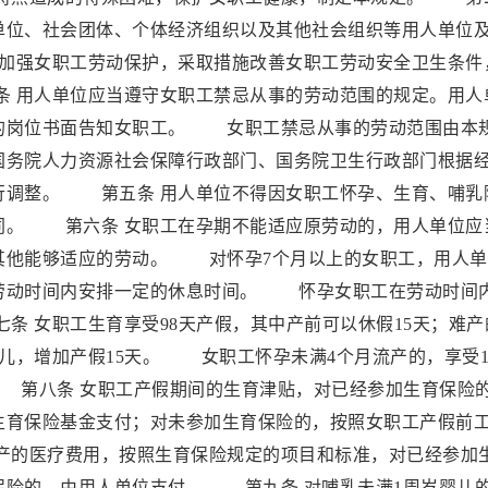
单位、社会团体、个体经济组织以及其他社会组织等用人单位
加强女职工劳动保护，采取措施改善女职工劳动安全卫生条件
 用人单位应当遵守女职工禁忌从事的劳动范围的规定。用人
的岗位书面告知女职工。 女职工禁忌从事的劳动范围由本
国务院人力资源社会保障行政部门、国务院卫生行政部门根据
行调整。 第五条 用人单位不得因女职工怀孕、生育、哺乳
同。 第六条 女职工在孕期不能适应原劳动的，用人单位应
其他能够适应的劳动。 对怀孕7个月以上的女职工，用人单
劳动时间内安排一定的休息时间。 怀孕女职工在劳动时间
 女职工生育享受98天产假，其中产前可以休假15天；难产
婴儿，增加产假15天。 女职工怀孕未满4个月流产的，享受1
 第八条 女职工产假期间的生育津贴，对已经参加生育保险
生育保险基金支付；对未参加生育保险的，按照女职工产假前
的医疗费用，按照生育保险规定的项目和标准，对已经参加
保险的，由用人单位支付。 第九条 对哺乳未满1周岁婴儿