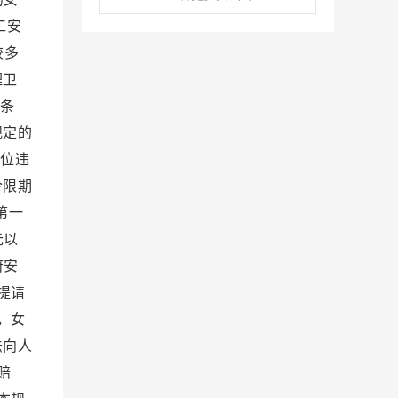
工安
较多
理卫
条
规定的
位违
令限期
第一
元以
府安
提请
，女
法向人
赔