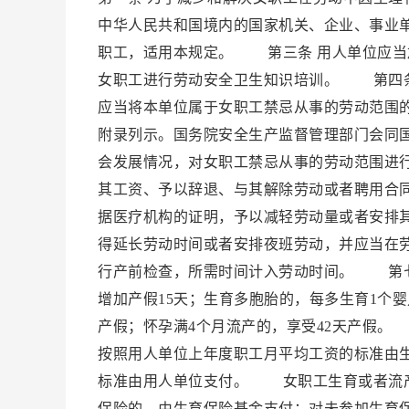
中华人民共和国境内的国家机关、企业、事业
职工，适用本规定。 第三条 用人单位应当
女职工进行劳动安全卫生知识培训。 第四条
应当将本单位属于女职工禁忌从事的劳动范围
附录列示。国务院安全生产监督管理部门会同
会发展情况，对女职工禁忌从事的劳动范围进
其工资、予以辞退、与其解除劳动或者聘用合
据医疗机构的证明，予以减轻劳动量或者安排
得延长劳动时间或者安排夜班劳动，并应当在
行产前检查，所需时间计入劳动时间。 第七条
增加产假15天；生育多胞胎的，每多生育1个
产假；怀孕满4个月流产的，享受42天产假。
按照用人单位上年度职工月平均工资的标准由
标准由用人单位支付。 女职工生育或者流产
保险的，由生育保险基金支付；对未参加生育