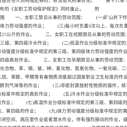
直接责任人员构成犯罪的，依法追究刑事责任。 第十六条 
务院发布的《女职工劳动保护规定》同时废止。 附
、女职工禁忌从事的劳动范围： (一)矿山井下作
体力劳动强度的作业； (三)每小时负重6次以上、每次负
超过25公斤的作业。 二、女职工在经期禁忌从事的劳动范围
三级、第四级冷水作业； (二)低温作业分级标准中规定的
劳动强度分级标准中规定的第三级、第四级体力劳动强度的作
第四级高处作业。 三、女职工在孕期禁忌从事的劳动范围
化合物、苯、镉、铍、砷、氰化物、氮氧化物、一氧化碳、二
乙烷、苯胺、甲醛等有毒物质浓度超过国家职业卫生标准的作
醉剂气体等的作业； (三)非密封源放射性物质的操作，核
级标准中规定的高处作业； (五)冷水作业分级标准中规定
温作业； (七)高温作业分级标准中规定的第三级、第四级
级、第四级的作业； (九)体力劳动强度分级标准中规定的
密闭空间、高压室作业或者潜水作业，伴有强烈振动的作业，