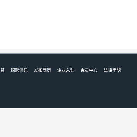
信息
招聘资讯
发布简历
企业入驻
会员中心
法律申明
们
辉县人才网,辉县招聘网,辉县人才市场,辉县人事人才网